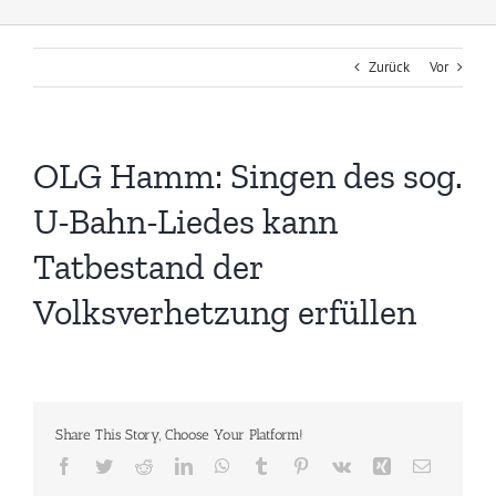
Zurück
Vor
OLG Hamm: Singen des sog.
U-Bahn-Liedes kann
Tatbestand der
Volksverhetzung erfüllen
Share This Story, Choose Your Platform!
Facebook
Twitter
Reddit
LinkedIn
WhatsApp
Tumblr
Pinterest
Vk
Xing
E-
Mail