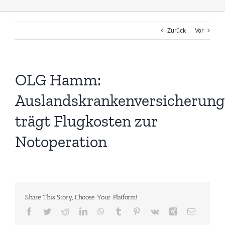
Zurück
Vor
OLG Hamm:
Auslandskrankenversicherung
trägt Flugkosten zur
Notoperation
Share This Story, Choose Your Platform!
Facebook
Twitter
Reddit
LinkedIn
WhatsApp
Tumblr
Pinterest
Vk
Xing
E-
Mail