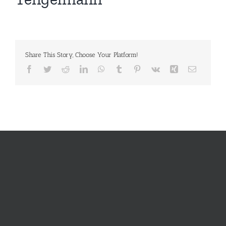
Share This Story, Choose Your Platform!
Facebook
Twitter
Reddit
LinkedIn
WhatsApp
Tumblr
Pinterest
Vk
Xing
E-
Mail