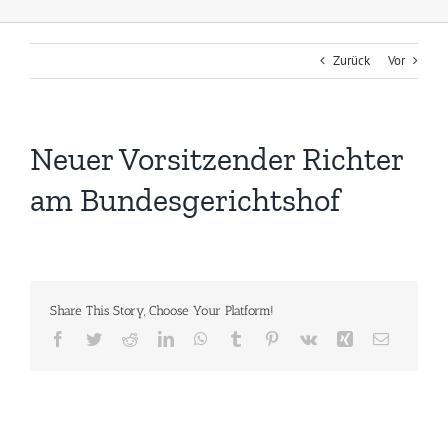
Zurück
Vor
Neuer Vorsitzender Richter
am Bundesgerichtshof
Share This Story, Choose Your Platform!
Facebook
Twitter
Reddit
LinkedIn
WhatsApp
Tumblr
Pinterest
Vk
Xing
E-
Mail