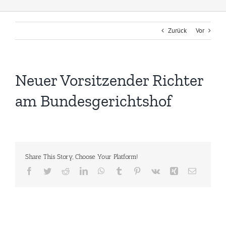
Zurück
Vor
Neuer Vorsitzender Richter
am Bundesgerichtshof
Share This Story, Choose Your Platform!
Facebook
Twitter
Reddit
LinkedIn
WhatsApp
Tumblr
Pinterest
Vk
Xing
E-
Mail