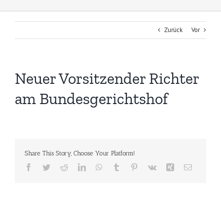
Zurück
Vor
Neuer Vorsitzender Richter
am Bundesgerichtshof
Share This Story, Choose Your Platform!
Facebook
Twitter
Reddit
LinkedIn
WhatsApp
Tumblr
Pinterest
Vk
Xing
E-
Mail