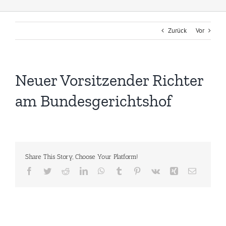
Zurück
Vor
Neuer Vorsitzender Richter
am Bundesgerichtshof
Share This Story, Choose Your Platform!
Facebook
Twitter
Reddit
LinkedIn
WhatsApp
Tumblr
Pinterest
Vk
Xing
E-
Mail