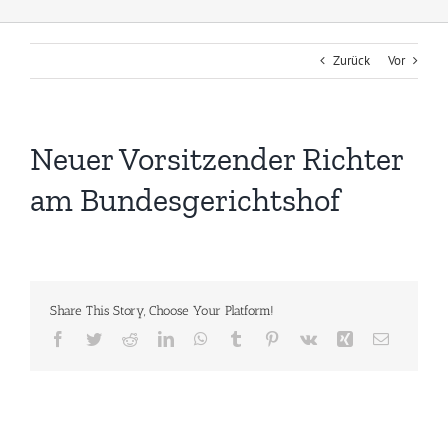
Zurück
Vor
Neuer Vorsitzender Richter
am Bundesgerichtshof
Share This Story, Choose Your Platform!
Facebook
Twitter
Reddit
LinkedIn
WhatsApp
Tumblr
Pinterest
Vk
Xing
E-
Mail