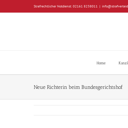
Zum
Strafrechtlicher Notdienst: 02161 8238011
|
info@strafverteid
Inhalt
springen
Home
Kanzl
Neue Richterin beim Bundesgerichtshof