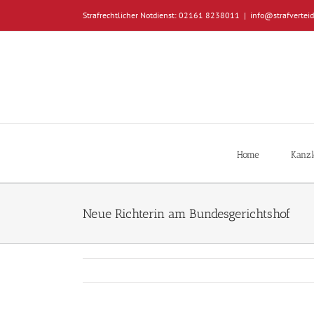
Zum
Strafrechtlicher Notdienst: 02161 8238011
|
info@strafverteid
Inhalt
springen
Home
Kanzl
Neue Richterin am Bundesgerichtshof