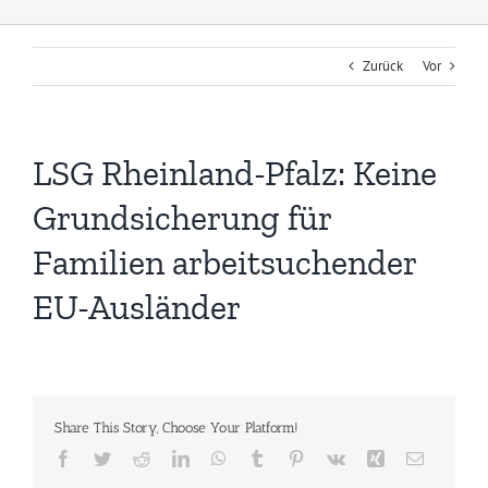
Zurück
Vor
LSG Rheinland-Pfalz: Keine
Grundsicherung für
Familien arbeitsuchender
EU-Ausländer
Share This Story, Choose Your Platform!
Facebook
Twitter
Reddit
LinkedIn
WhatsApp
Tumblr
Pinterest
Vk
Xing
E-
Mail