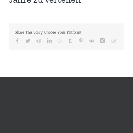
Share This Story, Choose Your Platform!
Facebook
Twitter
Reddit
LinkedIn
WhatsApp
Tumblr
Pinterest
Vk
Xing
E-
Mail