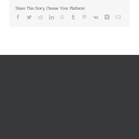
Share This Story, Choose Your Platform!
Facebook
Twitter
Reddit
LinkedIn
WhatsApp
Tumblr
Pinterest
Vk
Xing
E-
Mail