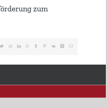
eförderung zum
cebook
Twitter
Reddit
LinkedIn
WhatsApp
Tumblr
Pinterest
Vk
Xing
E-
Mail