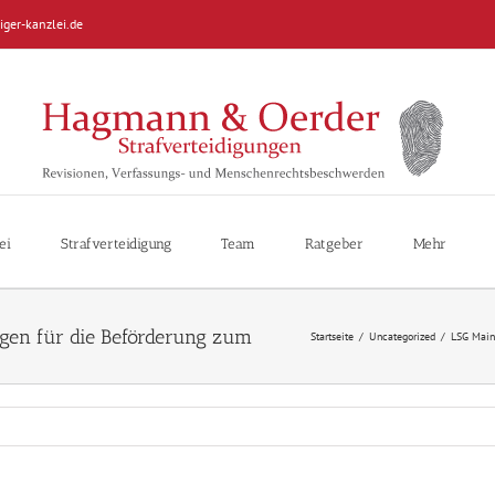
iger-kanzlei.de
ei
Strafverteidigung
Team
Ratgeber
Mehr
Startseite
/
Uncategorized
/
LSG Mainz