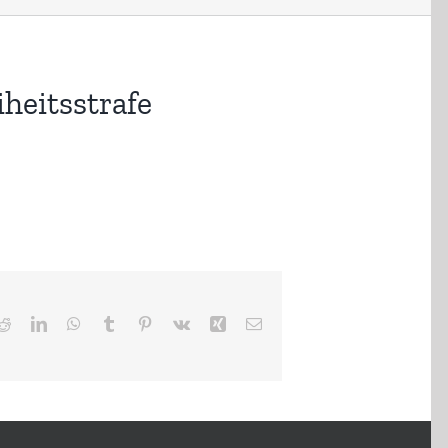
heitsstrafe
ter
Reddit
LinkedIn
WhatsApp
Tumblr
Pinterest
Vk
Xing
E-
Mail