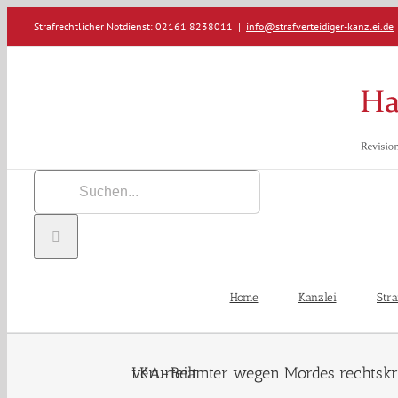
Zum
Strafrechtlicher Notdienst: 02161 8238011
|
info@strafverteidiger-kanzlei.de
Inhalt
springen
Suche
nach:
Home
Kanzlei
Stra
LKA-Beamter wegen Mordes rechtskräftig zu lebenslanger Freiheitsstrafe verurteilt