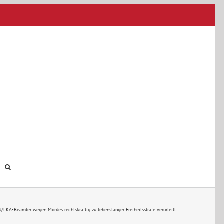
d
/
LKA-Beamter wegen Mordes rechtskräftig zu lebenslanger Freiheitsstrafe verurteilt