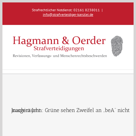
Zum
Strafrechtlicher Notdienst: 02161 8238011
|
Inhalt
info@strafverteidiger-kanzlei.de
springen
Joachim Jahn: Grüne sehen Zweifel an „beA“ nicht ausgeräumt