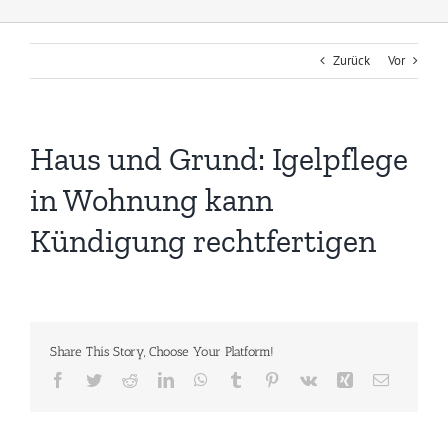
Zurück
Vor
Haus und Grund: Igelpflege
in Wohnung kann
Kündigung rechtfertigen
Share This Story, Choose Your Platform!
Facebook
Twitter
Reddit
LinkedIn
WhatsApp
Tumblr
Pinterest
Vk
Xing
E-
Mail