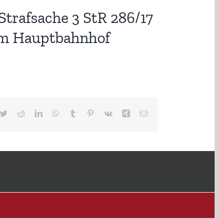
Strafsache 3 StR 286/17
 im Hauptbahnhof
cebook
Twitter
Reddit
LinkedIn
WhatsApp
Tumblr
Pinterest
Vk
Xing
E-
Mail