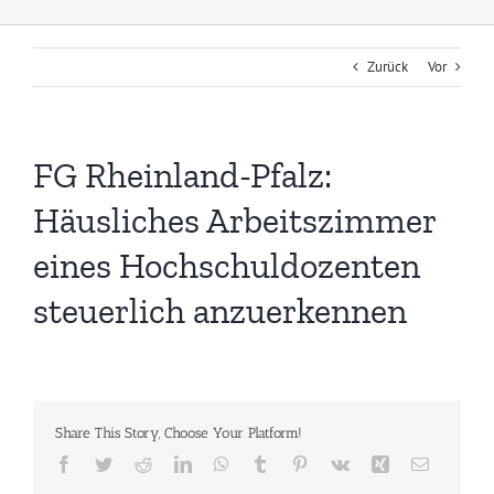
Zurück
Vor
FG Rheinland-Pfalz:
Häusliches Arbeitszimmer
eines Hochschuldozenten
steuerlich anzuerkennen
Share This Story, Choose Your Platform!
Facebook
Twitter
Reddit
LinkedIn
WhatsApp
Tumblr
Pinterest
Vk
Xing
E-
Mail