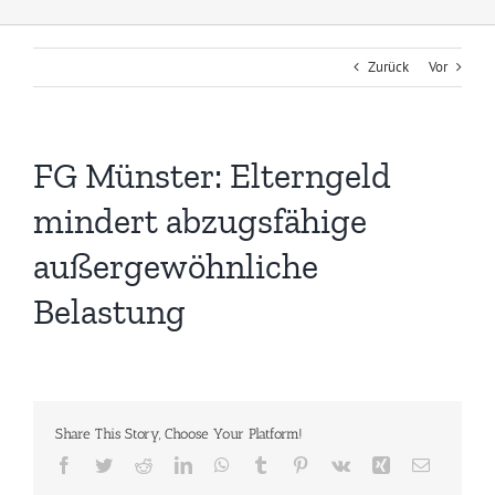
Zurück
Vor
FG Münster: Elterngeld
mindert abzugsfähige
außergewöhnliche
Belastung
Share This Story, Choose Your Platform!
Facebook
Twitter
Reddit
LinkedIn
WhatsApp
Tumblr
Pinterest
Vk
Xing
E-
Mail