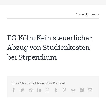
Zurück
Vor
FG Köln: Kein steuerlicher
Abzug von Studienkosten
bei Stipendium
Share This Story, Choose Your Platform!
Facebook
Twitter
Reddit
LinkedIn
WhatsApp
Tumblr
Pinterest
Vk
Xing
E-
Mail