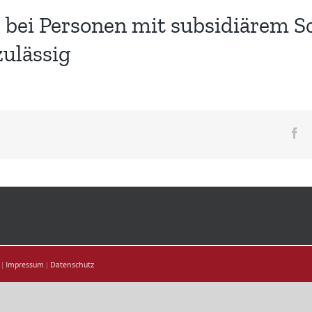
bei Personen mit subsidiärem S
zulässig
Fa
 |
Impressum
|
Datenschutz