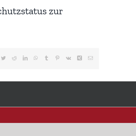
chutzstatus zur
cebook
Twitter
Reddit
LinkedIn
WhatsApp
Tumblr
Pinterest
Vk
Xing
E-
Mail