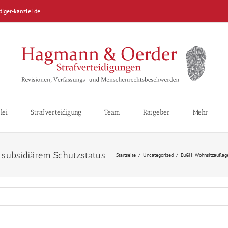
diger-kanzlei.de
lei
Strafverteidigung
Team
Ratgeber
Mehr
Startseite
/
Uncategorized
/
EuGH: Wohnsitzauflage