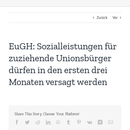
Zurück
Vor
EuGH: Sozialleistungen für
zuziehende Unionsbürger
dürfen in den ersten drei
Monaten versagt werden
Share This Story, Choose Your Platform!
Facebook
Twitter
Reddit
LinkedIn
WhatsApp
Tumblr
Pinterest
Vk
Xing
E-
Mail