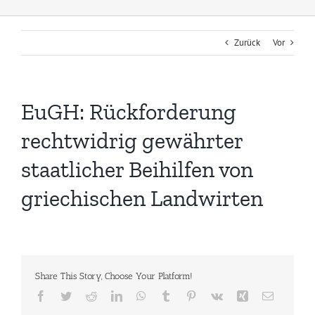
Zurück
Vor
EuGH: Rückforderung
rechtwidrig gewährter
staatlicher Beihilfen von
griechischen Landwirten
Share This Story, Choose Your Platform!
Facebook
Twitter
Reddit
LinkedIn
WhatsApp
Tumblr
Pinterest
Vk
Xing
E-
Mail