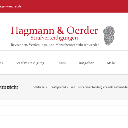
iger-kanzlei.de
ei
Strafverteidigung
Team
Ratgeber
Mehr
Startseite
/
Uncategorized
/
EuGH: Keine Verantwortung ehemals autorisierter