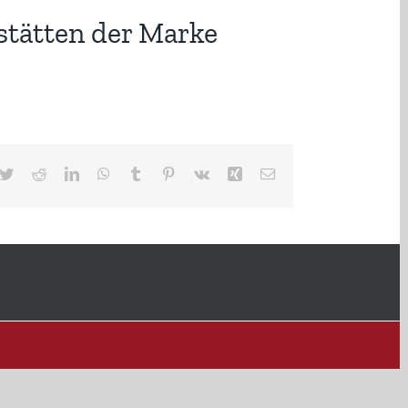
stätten der Marke
cebook
Twitter
Reddit
LinkedIn
WhatsApp
Tumblr
Pinterest
Vk
Xing
E-
Mail