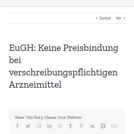
Zurück
Vor
EuGH: Keine Preisbindung
bei
verschreibungspflichtigen
Arzneimittel
Share This Story, Choose Your Platform!
Facebook
Twitter
Reddit
LinkedIn
WhatsApp
Tumblr
Pinterest
Vk
Xing
E-
Mail