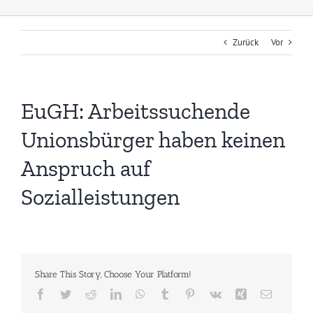
Zurück
Vor
EuGH: Arbeitssuchende
Unionsbürger haben keinen
Anspruch auf
Sozialleistungen
Share This Story, Choose Your Platform!
Facebook
Twitter
Reddit
LinkedIn
WhatsApp
Tumblr
Pinterest
Vk
Xing
E-
Mail