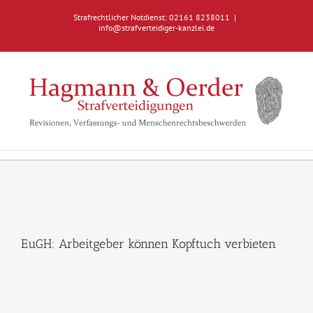
Zum
Strafrechtlicher Notdienst: 02161 8238011
|
Inhalt
info@strafverteidiger-kanzlei.de
springen
EuGH: Arbeitgeber können Kopftuch verbieten