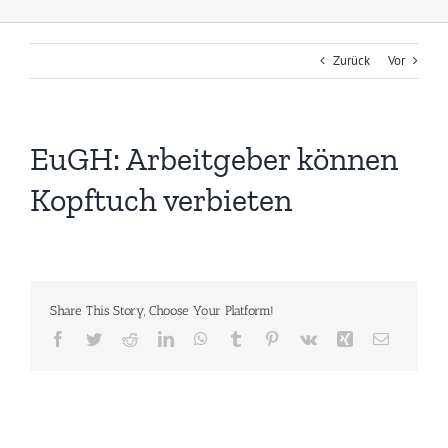
Zurück
Vor
EuGH: Arbeitgeber können
Kopftuch verbieten
Share This Story, Choose Your Platform!
Facebook
Twitter
Reddit
LinkedIn
WhatsApp
Tumblr
Pinterest
Vk
Xing
E-
Mail