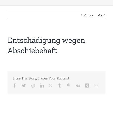
Zurück
Vor
Entschädigung wegen
Abschiebehaft
Share This Story, Choose Your Platform!
Facebook
Twitter
Reddit
LinkedIn
WhatsApp
Tumblr
Pinterest
Vk
Xing
E-
Mail