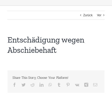
Zurück
Vor
Entschädigung wegen
Abschiebehaft
Share This Story, Choose Your Platform!
Facebook
Twitter
Reddit
LinkedIn
WhatsApp
Tumblr
Pinterest
Vk
Xing
E-
Mail