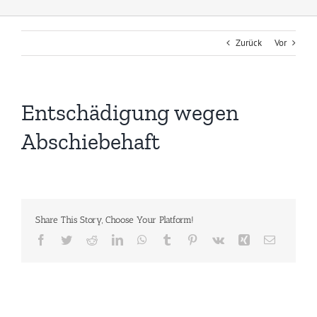
Zurück
Vor
Entschädigung wegen
Abschiebehaft
Share This Story, Choose Your Platform!
Facebook
Twitter
Reddit
LinkedIn
WhatsApp
Tumblr
Pinterest
Vk
Xing
E-
Mail