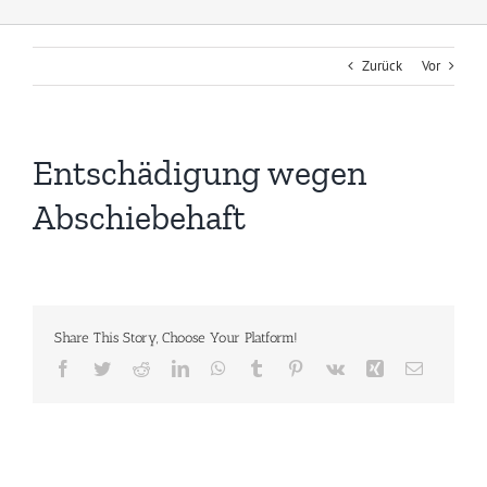
Zurück
Vor
Entschädigung wegen
Abschiebehaft
Share This Story, Choose Your Platform!
Facebook
Twitter
Reddit
LinkedIn
WhatsApp
Tumblr
Pinterest
Vk
Xing
E-
Mail