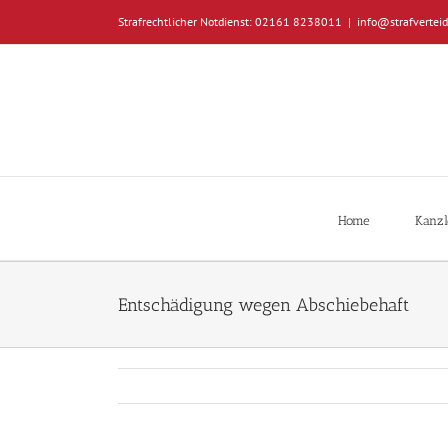
Zum
Strafrechtlicher Notdienst: 02161 8238011
|
info@strafverteid
Inhalt
springen
Home
Kanzl
Entschädigung wegen Abschiebehaft