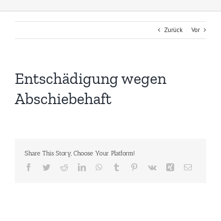
Zurück
Vor
Entschädigung wegen
Abschiebehaft
Share This Story, Choose Your Platform!
Facebook
Twitter
Reddit
LinkedIn
WhatsApp
Tumblr
Pinterest
Vk
Xing
E-
Mail