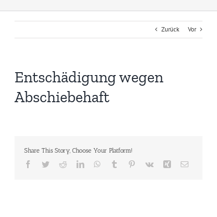
Zurück
Vor
Entschädigung wegen
Abschiebehaft
Share This Story, Choose Your Platform!
Facebook
Twitter
Reddit
LinkedIn
WhatsApp
Tumblr
Pinterest
Vk
Xing
E-
Mail