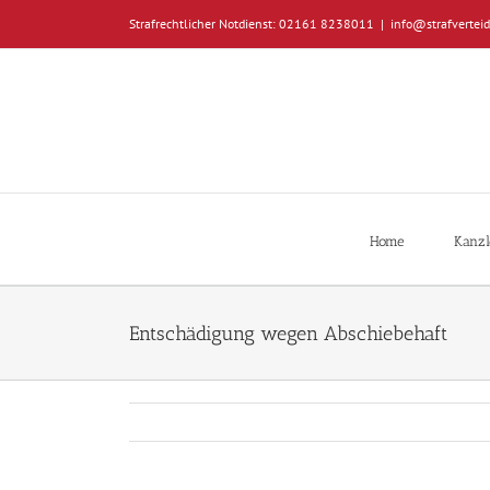
Zum
Strafrechtlicher Notdienst: 02161 8238011
|
info@strafverteid
Inhalt
springen
Home
Kanzl
Entschädigung wegen Abschiebehaft