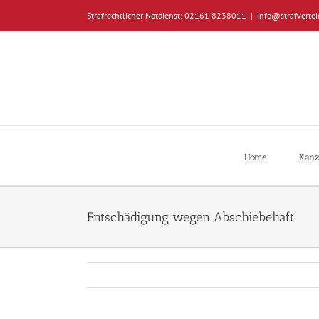
Zum
Strafrechtlicher Notdienst: 02161 8238011
|
info@strafvertei
Inhalt
springen
Home
Kanz
Entschädigung wegen Abschiebehaft