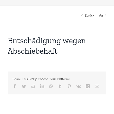
Zurück
Vor
Entschädigung wegen
Abschiebehaft
Share This Story, Choose Your Platform!
Facebook
Twitter
Reddit
LinkedIn
WhatsApp
Tumblr
Pinterest
Vk
Xing
E-
Mail