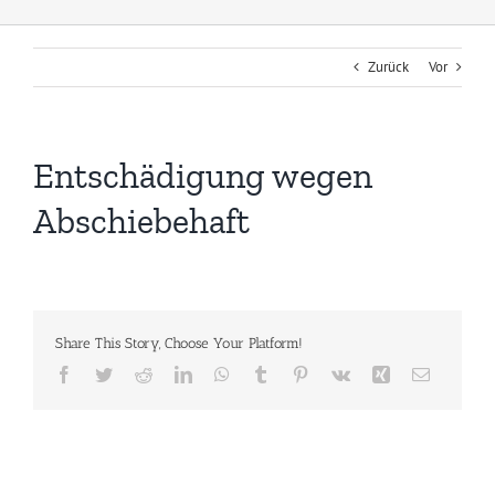
Zurück
Vor
Entschädigung wegen
Abschiebehaft
Share This Story, Choose Your Platform!
Facebook
Twitter
Reddit
LinkedIn
WhatsApp
Tumblr
Pinterest
Vk
Xing
E-
Mail