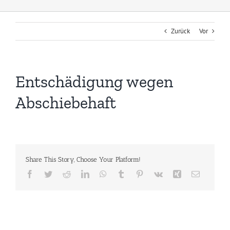
Zurück
Vor
Entschädigung wegen
Abschiebehaft
Share This Story, Choose Your Platform!
Facebook
Twitter
Reddit
LinkedIn
WhatsApp
Tumblr
Pinterest
Vk
Xing
E-
Mail