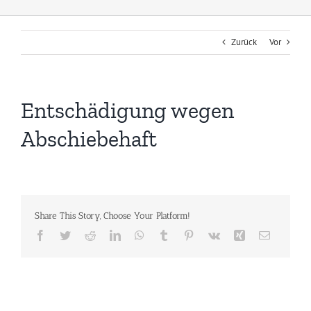
Zurück
Vor
Entschädigung wegen
Abschiebehaft
Share This Story, Choose Your Platform!
Facebook
Twitter
Reddit
LinkedIn
WhatsApp
Tumblr
Pinterest
Vk
Xing
E-
Mail