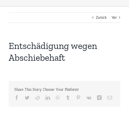
Zurück
Vor
Entschädigung wegen
Abschiebehaft
Share This Story, Choose Your Platform!
Facebook
Twitter
Reddit
LinkedIn
WhatsApp
Tumblr
Pinterest
Vk
Xing
E-
Mail