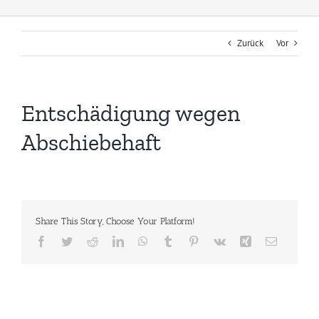
Zurück
Vor
Entschädigung wegen
Abschiebehaft
Share This Story, Choose Your Platform!
Facebook
Twitter
Reddit
LinkedIn
WhatsApp
Tumblr
Pinterest
Vk
Xing
E-
Mail