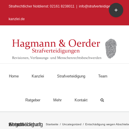
Zum
Toggle
Strafrechtlicher Notdienst: 02161 8238011
|
info@strafverteidiger-
Inhalt
Sliding
springen
Bar
kanzlei.de
Area
Home
Kanzlei
Strafverteidigung
Team
Ratgeber
Mehr
Kontakt
Entschädigung wegen Abschiebehaft
Startseite
/
Uncategorized
/
Entschädigung wegen Abschieb