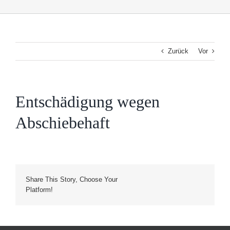
Zurück
Vor
Entschädigung wegen
Abschiebehaft
Share This Story, Choose Your
Facebook
Twitter
Reddit
LinkedIn
WhatsApp
Tumblr
Pinterest
Vk
Platform!
Xing
E-
Mail