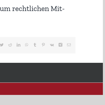
zum rechtlichen Mit-
cebook
Twitter
Reddit
LinkedIn
WhatsApp
Tumblr
Pinterest
Vk
Xing
E-
Mail