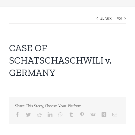
Zurück
Vor
CASE OF
SCHATSCHASCHWILI v.
GERMANY
Share This Story, Choose Your Platform!
Facebook
Twitter
Reddit
LinkedIn
WhatsApp
Tumblr
Pinterest
Vk
Xing
E-
Mail