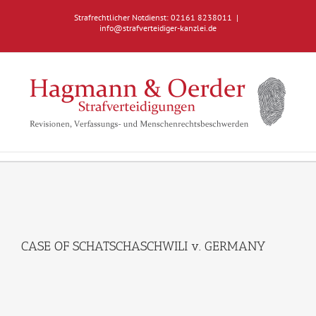
Zum
Strafrechtlicher Notdienst: 02161 8238011
|
Inhalt
info@strafverteidiger-kanzlei.de
springen
CASE OF SCHATSCHASCHWILI v. GERMANY