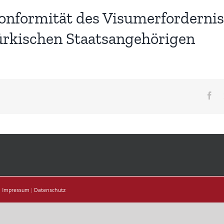
nformität des Visumerfordernis
rkischen Staatsangehörigen
Fa
|
Impressum
|
Datenschutz