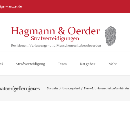
iger-kanzlei.de
ei
Strafverteidigung
Team
Ratgeber
Mehr
u türkischen Staatsangehörigen
Startseite
/
Uncategorized
/
BVerwG: Unionsrechtskonformität des 