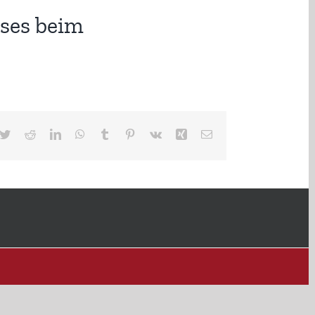
ses beim
cebook
Twitter
Reddit
LinkedIn
WhatsApp
Tumblr
Pinterest
Vk
Xing
E-
Mail