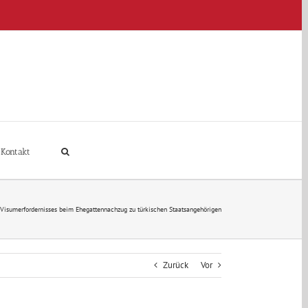
Kontakt
Visumerfordernisses beim Ehegattennachzug zu türkischen Staatsangehörigen
Zurück
Vor