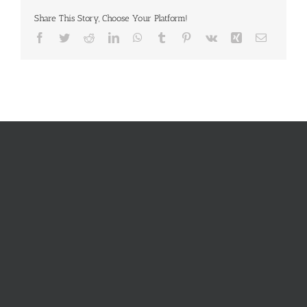
Share This Story, Choose Your Platform!
Facebook
Twitter
Reddit
LinkedIn
WhatsApp
Tumblr
Pinterest
Vk
Xing
E-
Mail