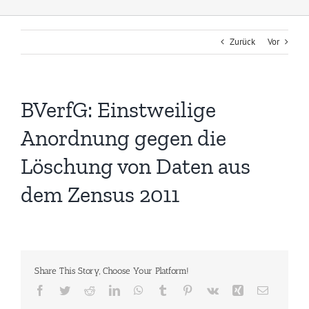
Zurück
Vor
BVerfG: Einstweilige
Anordnung gegen die
Löschung von Daten aus
dem Zensus 2011
Share This Story, Choose Your Platform!
Facebook
Twitter
Reddit
LinkedIn
WhatsApp
Tumblr
Pinterest
Vk
Xing
E-
Mail