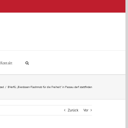
Kontakt
zed
/
BVerfG: „Bierdosen-Flashmob für die Freiheit“ in Passau darf stattfinden
Zurück
Vor