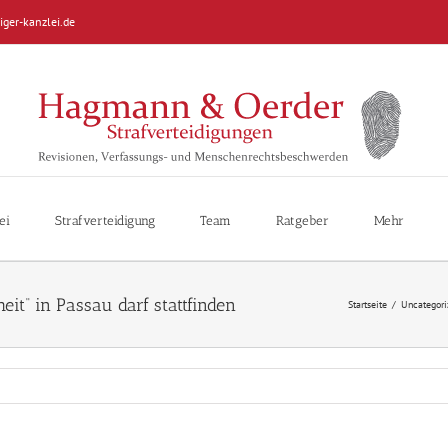
iger-kanzlei.de
ei
Strafverteidigung
Team
Ratgeber
Mehr
it“ in Passau darf stattfinden
Startseite
/
Uncategori