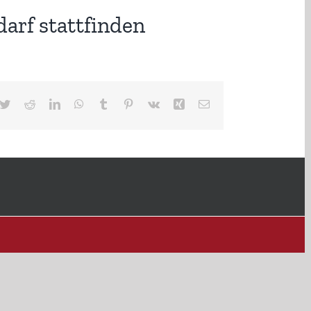
darf stattfinden
cebook
Twitter
Reddit
LinkedIn
WhatsApp
Tumblr
Pinterest
Vk
Xing
E-
Mail