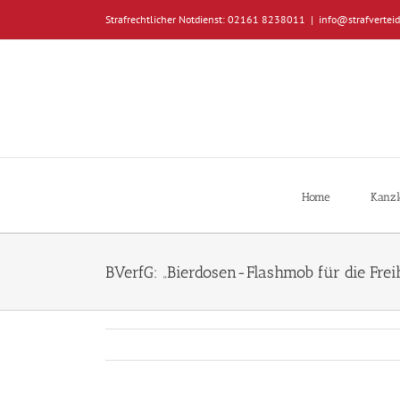
Zum
Strafrechtlicher Notdienst: 02161 8238011
|
info@strafverteid
Inhalt
springen
Home
Kanzl
BVerfG: „Bierdosen-Flashmob für die Freihe